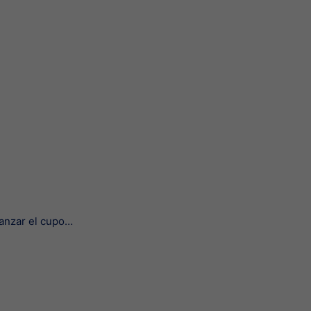
canzar el cupo…
WhatsApp Mutual