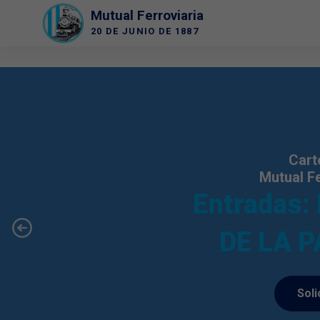
Saltar
Mutual Ferroviaria
al
20 DE JUNIO DE 1887
contenido
Cart
Mutual Fe
Entradas:
Soli