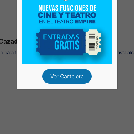
 Cazadores y Demonios en el Teatro
do para todos los asociados que soliciten sus entradas hasta al
Ver Cartelera