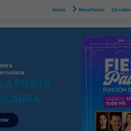
Inicio
Beneficios
Circular
elera
rroviaria
 FANTASÍA
citar